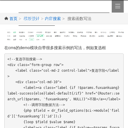

首页
新手入门
后台操作
模板设计
开发教程
首页
模板设计
内容搜索
搜索函数写法
>
应用插件
常见问题
>
>

在cms的demo模块自带很多搜索示例的写法，例如复选框
<!--复选字段搜索-->

<div class="form-group row">

    <label class="col-md-2 control-label">复选字段</label
>

    <div class="col-md-10">

        <label><a class="label {if !$params.fuxuankuang}
label-success{else}label-default{/if}" href="{Router::se
arch_url($params, 'fuxuankuang', NULL)}">不限</a></label>

        <!--调用字段数据方法-->

        {php $field = dr_field_options($ci->module['fiel
d']['fuxuankuang']['id']);}

        {loop $field $value $name}

        <label><a class="label {if $value==$params.fuxua