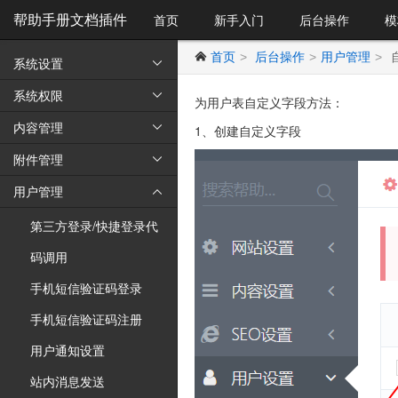
帮助手册文档插件
首页
新手入门
后台操作
模
首页
后台操作
用户管理
>
>
>

系统设置
系统设置


系统权限
系统权限


为用户表自定义字段方法：
内容管理
内容管理


1、创建自定义字段
附件管理
附件管理


用户管理
用户管理


第三方登录/快捷登录代
第三方登录/快捷登录代
码调用
码调用
手机短信验证码登录
手机短信验证码登录
手机短信验证码注册
手机短信验证码注册
用户通知设置
用户通知设置
站内消息发送
站内消息发送